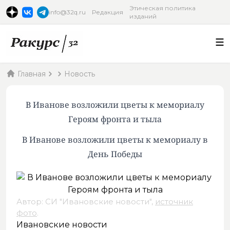
Этическая политика
info@32q.ru
Редакция
изданий
Главная
Новость
В Иванове возложили цветы к мемориалу
Героям фронта и тыла
В Иванове возложили цветы к мемориалу в
День Победы
Автор: СИ "Ивановские новости",
источник
фото
.
Ивановские новости