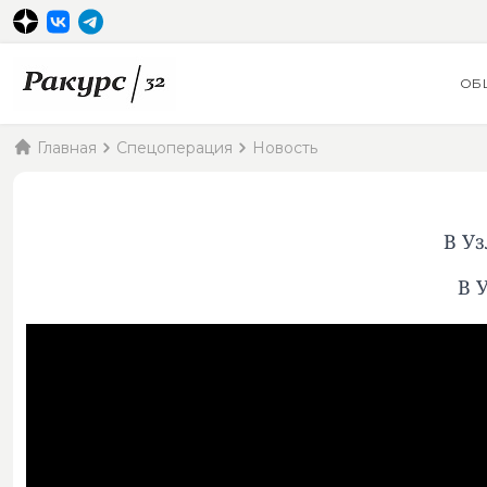
ОБ
Главная
Спецоперация
Новость
В У
В 