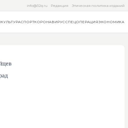
info@32q.ru
Редакция
Этическая политика изданий
Я
КУЛЬТУРА
СПОРТ
КОРОНАВИРУС
СПЕЦОПЕРАЦИЯ
ЭКОНОМИКА
йцев
рад