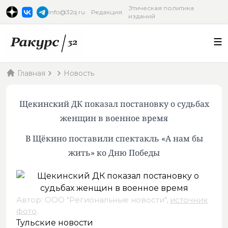
Этическая политика
info@32q.ru
Редакция
изданий
Главная
Новость
Щекинский ДК показал постановку о судьбах
женщин в военное время
В Щёкино поставили спектакль «А нам бы
жить» ко Дню Победы
Автор: ООО "Региональные новости",
источник
фото
.
Тульские новости