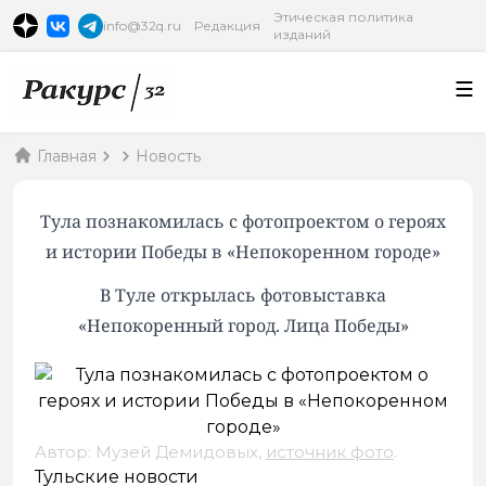
Этическая политика
info@32q.ru
Редакция
изданий
Главная
Новость
Тула познакомилась с фотопроектом о героях
и истории Победы в «Непокоренном городе»
В Туле открылась фотовыставка
«Непокоренный город. Лица Победы»
Автор: Музей Демидовых,
источник фото
.
Тульские новости