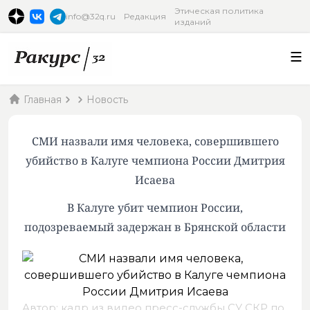
Этическая политика
info@32q.ru
Редакция
изданий
Главная
Новость
СМИ назвали имя человека, совершившего
убийство в Калуге чемпиона России Дмитрия
Исаева
В Калуге убит чемпион России,
подозреваемый задержан в Брянской области
Автор: кадр из видео пресс-службы СУ СКР по