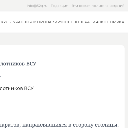
info@32q.ru
Редакция
Этическая политика изданий
Я
КУЛЬТУРА
СПОРТ
КОРОНАВИРУС
СПЕЦОПЕРАЦИЯ
ЭКОНОМИКА
илотников ВСУ
ь
паратов, направлявшихся в сторону столицы.