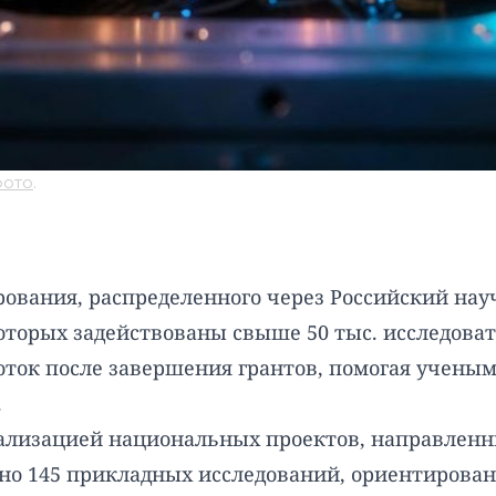
фото
.
рования, распределенного через Российский нау
которых задействованы свыше 50 тыс. исследоват
ток после завершения грантов, помогая учены
.
еализацией национальных проектов, направленн
ано 145 прикладных исследований, ориентирова