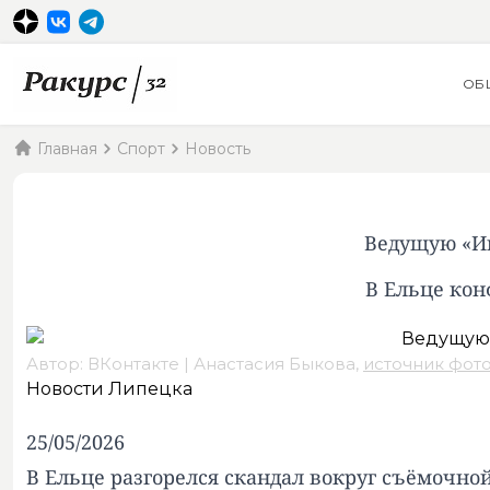
ОБ
Главная
Спорт
Новость
Ведущую «Иг
В Ельце кон
Автор: ВКонтакте | Анастасия Быкова,
источник фот
Новости Липецка
25/05/2026
В Ельце разгорелся скандал вокруг съёмочно