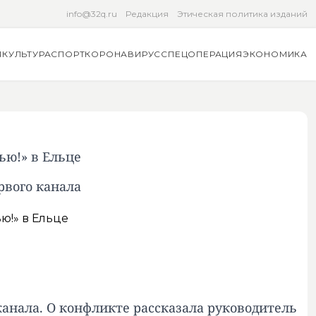
info@32q.ru
Редакция
Этическая политика изданий
Я
КУЛЬТУРА
СПОРТ
КОРОНАВИРУС
СПЕЦОПЕРАЦИЯ
ЭКОНОМИКА
ью!» в Ельце
рвого канала
канала. О конфликте рассказала руководитель