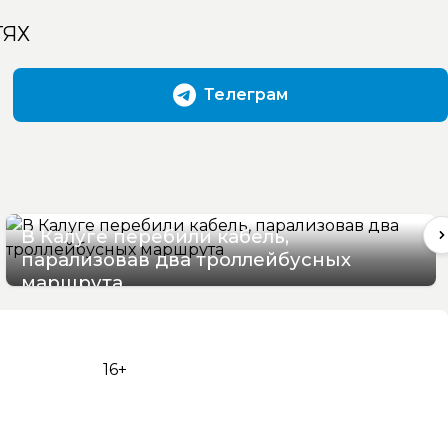
ТЯХ
Телеграм
В Калуге перебили кабель,
парализовав два троллейбусных
маршрута
06/08/2026 16:06
16+