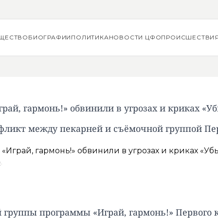
ЩЕСТВО
БИОГРАФИИ
ПОЛИТИКА
НОВОСТИ ЦФО
ПРОИСШЕСТВИ
рай, гармонь!» обвинили в угрозах и криках «Уб
фликт между пекарней и съёмочной группой Пе
о
.
й группы программы «Играй, гармонь!» Первого 