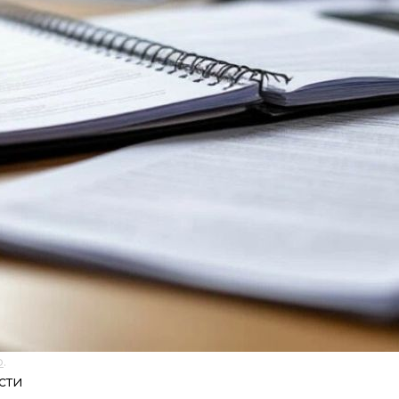
о
.
сти