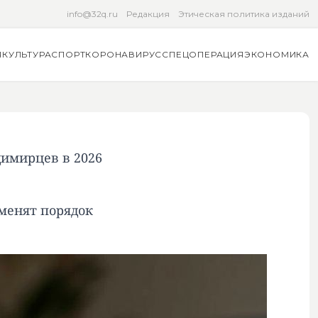
info@32q.ru
Редакция
Этическая политика изданий
Я
КУЛЬТУРА
СПОРТ
КОРОНАВИРУС
СПЕЦОПЕРАЦИЯ
ЭКОНОМИКА
димирцев в 2026
зменят порядок