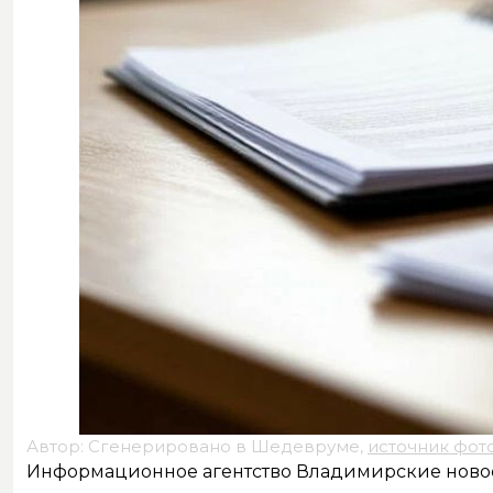
Автор: Сгенерировано в Шедевруме,
источник фот
Информационное агентство Владимирские ново