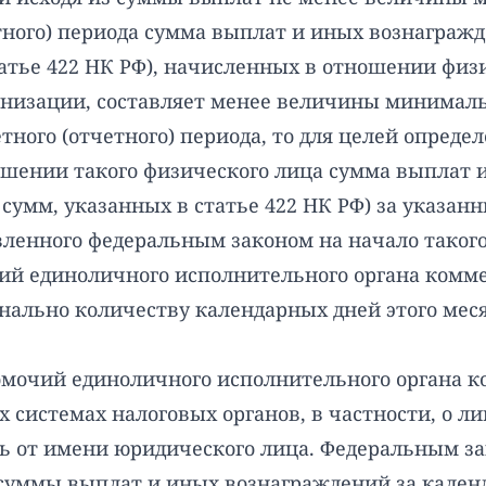
тного) периода сумма выплат и иных вознаграж
татье 422 НК РФ), начисленных в отношении фи
изации, составляет менее величины минимальн
ного (отчетного) периода, то для целей опреде
ношении такого физического лица сумма выплат
 сумм, указанных в статье 422 НК РФ) за указа
ленного федеральным законом на начало такого 
й единоличного исполнительного органа комм
нально количеству календарных дней этого меся
мочий единоличного исполнительного органа к
системах налоговых органов, в частности, о ли
ь от имени юридического лица. Федеральным з
уммы выплат и иных вознаграждений за календа