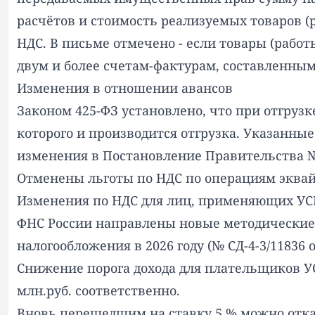
расчётов и стоимость реализуемых товаров (
НДС. В письме отмечено - если товары (рабо
двум и более счетам-фактурам, составленным
Изменения в отношении авансов
Законом 425-ФЗ установлено, что при отгрузк
которого и производится отгрузка. Указанны
изменения в Постановление Правительства № 
Отменены льготы по НДС по операциям эква
Изменения по НДС для лиц, применяющих У
ФНС России направлены новые методические
налогообложения в 2026 году (№ СД-4-3/11836 от
Снижение порога дохода для плательщиков УС
млн.руб. соответственно.
Вновь перешедшим на ставку 5 % можно отказа