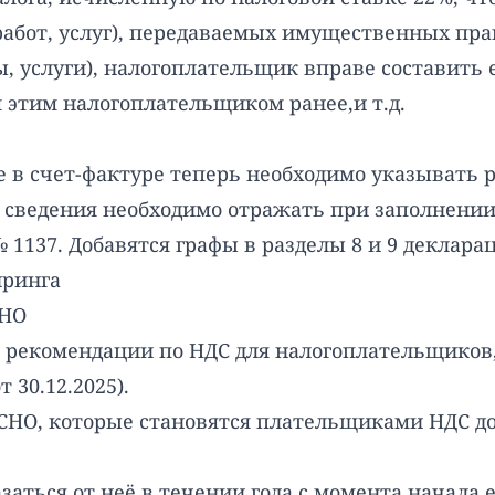
работ, услуг), передаваемых имущественных пра
ты, услуги), налогоплательщик вправе составит
 этим налогоплательщиком ранее,и т.д.
е в счет-фактуре теперь необходимо указывать 
е сведения необходимо отражать при заполнении
1137. Добавятся графы в разделы 8 и 9 деклара
йринга
СНО
 рекомендации по НДС для налогоплательщико
 30.12.2025).
НО, которые становятся плательщиками НДС до 2
ться от неё в течении года с момента начала её