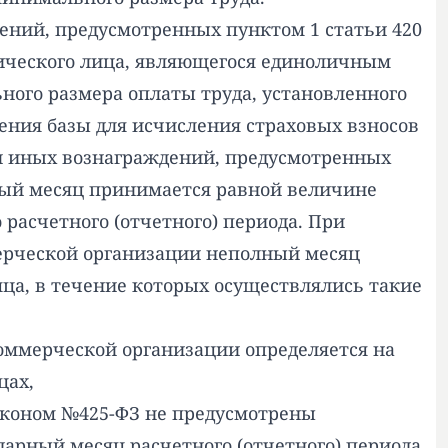
дений, предусмотренных пунктом 1 статьи 420
зического лица, являющегося единоличным
ого размера оплаты труда, установленного
ления базы для исчисления страховых взносов
 и иных вознаграждений, предусмотренных
нный месяц принимается равной величине
расчетного (отчетного) периода. При
ерческой организации неполный месяц
ца, в течение которых осуществлялись такие
оммерческой организации определяется на
цах,
аконом №425-ФЗ не предусмотрены
рный месяц расчетного (отчетного) периода