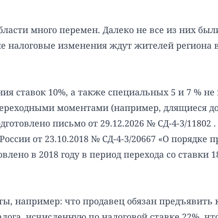
бласти много перемен. Далеко не все из них б
е налоговые изменения ждут жителей региона в 
ия ставок 10%, а также специальных 5 и 7 % не
ереходными моментами (например, длящиеся дого
готовлено письмо от 29.12.2026 № СД-4-3/11802
ссии от 23.10.2018 № СД-4-3/20667 «О порядке 
влено в 2018 году в период перехода со ставки 
, например: что продавец обязан предъявить к 
ога, исчисленную по налоговой ставке 22%, что