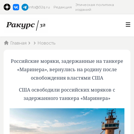
Этическая политика
info@32q.ru
Редакция
изданий
Главная
Новость
Российские моряки, задержанные на танкере
«Маринера», вернулись на родину после
освобождения властями США
США освободили российских моряков с
задержанного танкера «Маринера»