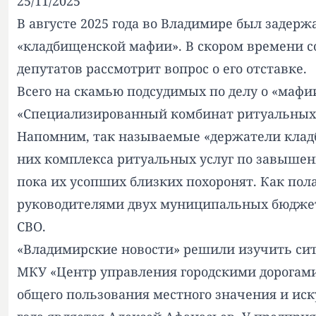
25/11/2025
В августе 2025 года во Владимире был задерж
«кладбищенской мафии». В скором времени со
депутатов рассмотрит вопрос о его отставке.
Всего на скамью подсудимых по делу о
«мафи
«Специализированный комбинат ритуальных 
Напомним, так называемые
«держатели кла
них комплекса ритуальных услуг по завышенн
пока их усопших близких похоронят. Как пол
руководителями двух муниципальных бюджет
СВО
.
«Владимирские новости» решили изучить сит
МКУ «Центр управления городскими дорогами
общего пользования местного значения и иск