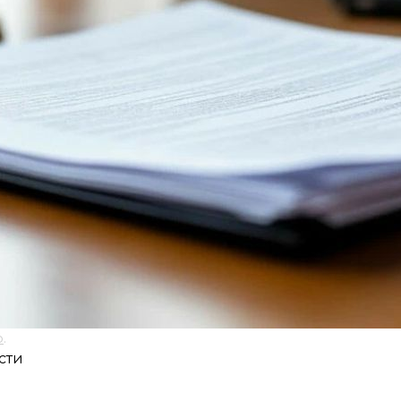
о
.
сти