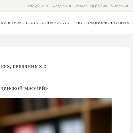
info@32q.ru
Редакция
Этическая политика изданий
Я
КУЛЬТУРА
СПОРТ
КОРОНАВИРУС
СПЕЦОПЕРАЦИЯ
ЭКОНОМИКА
иях, связанных с
ищенской мафией»