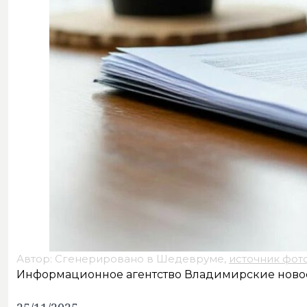
Автор: Сгенерировано в Шедевруме,
источник фот
Информационное агентство Владимирские ново