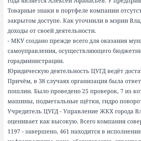
года является Алексей Афанасьев. У предприя
Товарные знаки в портфеле компании отсутст
закрытом доступе. Как уточнили в мэрии Вл
доходы от своей деятельности.
- МКУ создано прежде всего для оказания му
самоуправления, осуществляющего бюджетные
горадминистрации.
Юридическую деятельность ЦУГД ведёт достат
Причём, в 38 случаях организация была отв
пошлин. Было проведено 25 проверок, 7 из 
машины, подметальные щётки, гидро поворот
Учредитель ЦУГД - Управление ЖКХ города Вл
оценивает как высокую. Всего компания сове
1197 - завершено, 461 находится в исполнени