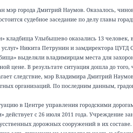
ан мэр города
Дмитрий Наумов
. Оказалось, чино
стоится судебное заседание по делу главы гора
и» кладбища Улыбышево
оказались 13 человек, 
услуг» Никита Петрунин и замдиректора ЦУГД С
дбища»
выделяли владимирцам места для захорон
ой цене. В результате ситуация дошла до того,
агает
следствие
, мэр Владимира Дмитрий Наумов
ных организаций. По последним данным, град
уацию в Центре управления городскими дорогам
» действует с 26 июля 2011 года. Учреждение з
усственных дорожных сооружений в их составе.