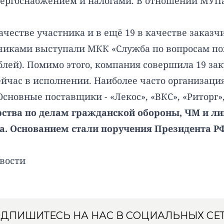
нергоснабжением и налогами. В отношении МУПа 
качестве участника и в ещё 19 в качестве заказч
азчиками выступали МКК «Служба по вопросам пох
лей). Помимо этого, компания совершила 19 зак
сейчас в исполнении. Наиболее часто организац
Основные поставщики - «Лекос», «ВКС», «Риторг»,
ства по делам гражданской обороны, ЧМ и ли
да. Основанием стали поручения Президента Р
вости
ДПИШИТЕСЬ НА НАС В СОЦИАЛЬНЫХ СЕ