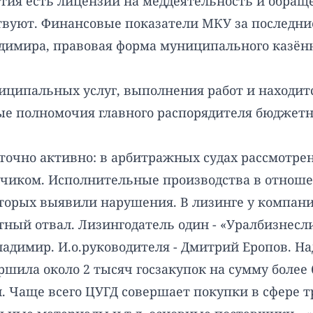
тия есть лицензии на меддеятельность и обращен
вуют. Финансовые показатели МКУ за последние 
адимира, правовая форма муниципального казён
ниципальных услуг, выполнения работ и находитс
 полномочия главного распорядителя бюджетных
очно активно: в арбитражных судах рассмотрено
етчиком. Исполнительные производства в отнош
которых выявили нарушения. В лизинге у компан
ный отвал. Лизингодатель один - «Уралбизнесли
адимир. И.о.руководителя - Дмитрий Еропов. Н
ршила около 2 тысяч госзакупок на сумму более 
и. Чаще всего ЦУГД совершает покупки в сфере 