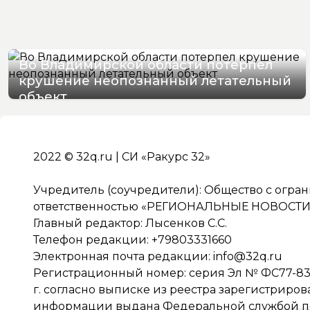
Во Владимирской области потерпел
крушение неопознанный летательный
объект
08/08/2026 14:51
2022 © 32q.ru | СИ «Ракурс 32»
Учредитель (соучредители): Общество с огра
ответственностью «РЕГИОНАЛЬНЫЕ НОВОСТИ» 
Главный редактор: Лысенков С.С.
Телефон редакции: +79803331660
Электронная почта редакции:
info@32q.ru
Регистрационный номер: серия Эл № ФС77-838
г. согласно выписке из реестра зарегистриро
информации выдана Федеральной службой по 