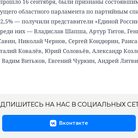
 прошло 16 сентября, были признаны состоявши
дущего областного парламента по партийным сп
82,5% — получили представители «Единой России
Среди них — Владислав Шапша, Артур Титов, Ге
Савин, Николай Чернов, Сергей Кондюрин, Раис
италий Ковалёв, Юрий Соловьёв, Александр Коз
, Вадим Витьков, Евгений Чуркин, Андрей Литв
ДПИШИТЕСЬ НА НАС В СОЦИАЛЬНЫХ СЕ
Вконтакте