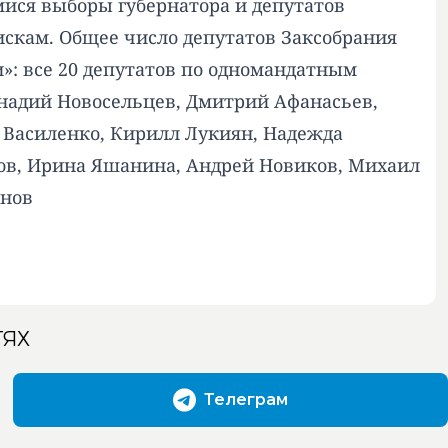
мися выборы губернатора и депутатов
искам. Общее число депутатов Заксобрания
»: все 20 депутатов по одномандатным
ннадий Новосельцев, Дмитрий Афанасьев,
а Василенко, Кирилл Лукиян, Надежда
лов, Ирина Яшанина, Андрей Новиков, Михаил
инов
ТЯХ
Телеграм