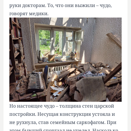
руки докторам. То, что они выжили – чудо,
говорят медики.
Но настоящее чудо – толщина стен царской
постройки. Несущая конструкция устояла и
не рухнула, став семейным саркофагом. При
этом бывший спортзал не уцелел. Насколько