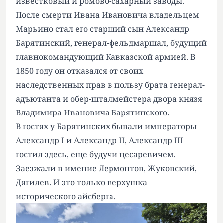
известковый и ромово-сахарный заводы.
После смерти Ивана Ивановича владельцем
Марьино стал его старший сын Александр
Барятинский, генерал-фельдмаршал, будущий
главнокомандующий Кавказской армией. В
1850 году он отказался от своих
наследственных прав в пользу брата генерал-
адъютанта и обер-шталмейстера двора князя
Владимира Ивановича Барятинского.
В гостях у Барятинских бывали императоры
Александр I и Александр II, Александр III
гостил здесь, еще будучи цесаревичем.
Заезжали в имение Лермонтов, Жуковский,
Дягилев. И это только верхушка
исторического айсберга.