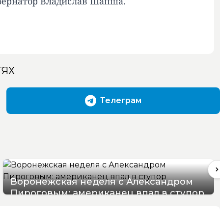
убернатор Владислав Шапша.
ТЯХ
Телеграм
Воронежская неделя с Александром
Пироговым: американец впал в ступор
08/08/2026 17:56