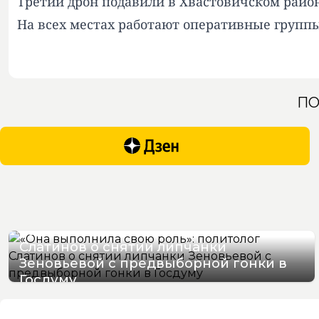
Третий дрон подавили в Хвастовичском райо
На всех местах работают оперативные группы
ПО
«Она выполнила свою роль»: политолог
Слатинов о снятии липчанки
Зеновьевой с предвыборной гонки в
Госдуму
08/08/2026 19:28