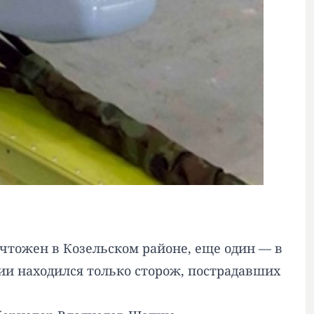
ичтожен в Козельском районе, еще один — в
ии находился только сторож, пострадавших