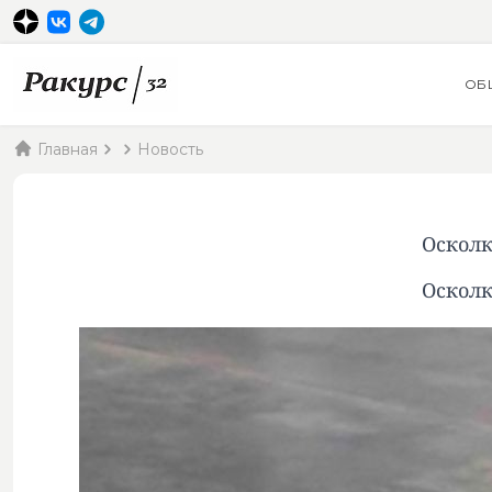
ОБ
Главная
Новость
Осколк
Осколк