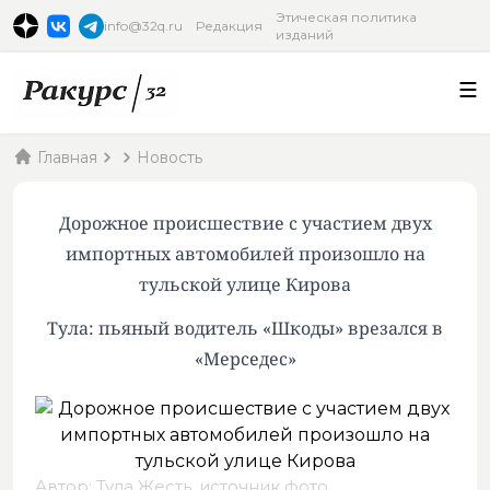
Этическая политика
info@32q.ru
Редакция
изданий
Главная
Новость
Дорожное происшествие с участием двух
импортных автомобилей произошло на
тульской улице Кирова
Тула: пьяный водитель «Шкоды» врезался в
«Мерседес»
Автор: Тула Жесть,
источник фото
.