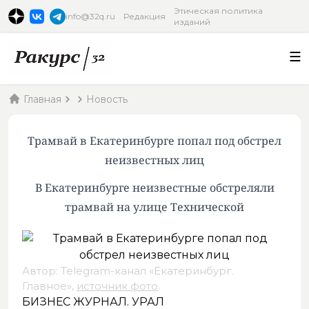
Этическая политика
info@32q.ru
Редакция
изданий
Главная
Новость
Трамвай в Екатеринбурге попал под обстрел
неизвестных лиц
В Екатеринбурге неизвестные обстреляли
трамвай на улице Технической
Автор: Telegram-канал «Екатеринбург.
Главное»,
источник фото
.
БИЗНЕС ЖУРНАЛ. УРАЛ