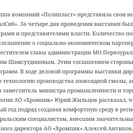
па компаний «Полипласт» представила свои и
лСиб». За четыре дня проведения выставки был
ами и представителями власти. Количество по
 соглашение о социально-экономическом партне
аместителем главы администрации МО Первоурал
ром Шамсутдиновым. Этим соглашением стороны
рамм. В ходе деловой программы выставки дир
технологию производства эпоксидной смолы, ана
ала заместитель министра промышленности и тор
ологии АО «Хромпик» Юрий Жильцов рассказал, ч
 год подряд создавая комфортную среду в регио
ральским специалистам, внесшим значительны
ного директора АО «Хромпик» Алексей Антипов, 