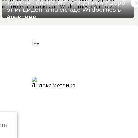
Тульские бизнесмены оценили ущерб
от инцидента на складе Wildberries в
Алексине
06/08/2026 17:36
16+
ять