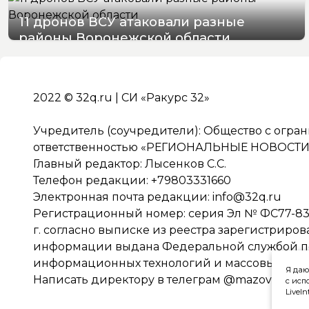
11 дронов ВСУ атаковали разные
районы Воронежской области
07/08/2026 07:22
2022 © 32q.ru | СИ «Ракурс 32»
Учредитель (соучредители): Общество с огра
ответственностью «РЕГИОНАЛЬНЫЕ НОВОСТИ» 
Главный редактор: Лысенков С.С.
Телефон редакции: +79803331660
Электронная почта редакции:
info@32q.ru
Регистрационный номер: серия Эл № ФС77-838
г. согласно выписке из реестра зарегистриро
информации выдана Федеральной службой по 
информационных технологий и массовых ко
Я даю
Написать директору в телеграм
@mazov
с исп
LiveIn