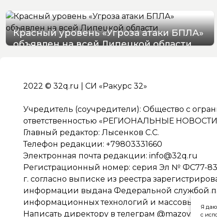
Красный уровень «Угроза атаки БПЛА»
объявлен на всей Липецкой области
06/08/2026 19:54
2022 © 32q.ru | СИ «Ракурс 32»
Учредитель (соучредители): Общество с огра
ответственностью «РЕГИОНАЛЬНЫЕ НОВОСТИ» 
Главный редактор: Лысенков С.С.
Телефон редакции: +79803331660
Электронная почта редакции:
info@32q.ru
Регистрационный номер: серия Эл № ФС77-838
г. согласно выписке из реестра зарегистриро
информации выдана Федеральной службой по 
информационных технологий и массовых ко
Я даю
Написать директору в телеграм
@mazov
с исп