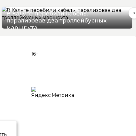
В Калуге перебили кабель,
парализовав два троллейбусных
маршрута
06/08/2026 16:06
16+
ять