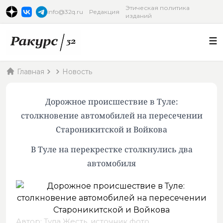
Этическая политика
info@32q.ru
Редакция
изданий
Главная
Новость
Дорожное происшествие в Туле:
столкновение автомобилей на пересечении
Староникитской и Войкова
В Туле на перекрестке столкнулись два
автомобиля
Автор: Тула Жесть,
источник фото
.