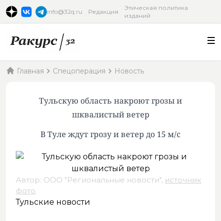
Этическая политика
info@32q.ru
Редакция
изданий
Главная
Спецоперация
Новость
Тульскую область накроют грозы и
шквалистый ветер
В Туле ждут грозу и ветер до 15 м/с
Автор: ООО "Региональные новости",
источник
фото
.
Тульские новости