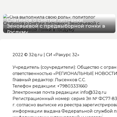
«Она выполнила свою роль»: политолог
Слатинов о снятии липчанки
Зеновьевой с предвыборной гонки в
Госдуму
08/08/2026 19:28
2022 © 32q.ru | СИ «Ракурс 32»
Учредитель (соучредители): Общество с огра
ответственностью «РЕГИОНАЛЬНЫЕ НОВОСТИ» 
Главный редактор: Лысенков С.С.
Телефон редакции: +79803331660
Электронная почта редакции:
info@32q.ru
Регистрационный номер: серия Эл № ФС77-838
г. согласно выписке из реестра зарегистриро
информации выдана Федеральной службой по 