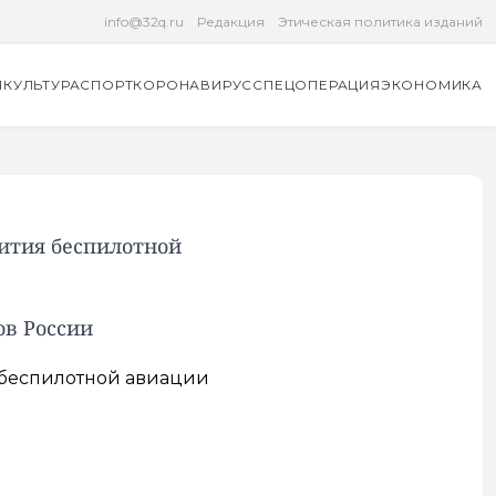
info@32q.ru
Редакция
Этическая политика изданий
Я
КУЛЬТУРА
СПОРТ
КОРОНАВИРУС
СПЕЦОПЕРАЦИЯ
ЭКОНОМИКА
ития беспилотной
ов России