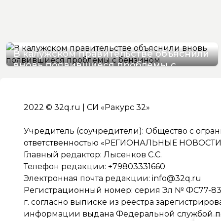
В калужском правительстве объяснили
вновь появившиеся проблемы с
бензином
07/08/2026 09:36
2022 © 32q.ru | СИ «Ракурс 32»
Учредитель (соучредители): Общество с огра
ответственностью «РЕГИОНАЛЬНЫЕ НОВОСТИ» 
Главный редактор: Лысенков С.С.
Телефон редакции: +79803331660
Электронная почта редакции:
info@32q.ru
Регистрационный номер: серия Эл № ФС77-838
г. согласно выписке из реестра зарегистриро
информации выдана Федеральной службой по 