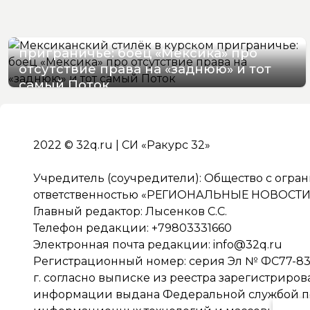
Мексиканский стилёк в курском
приграничье: боец «Мексика» про
отсутствие права на «заднюю» и тот
самый Поток
07/08/2026 16:57
2022 © 32q.ru | СИ «Ракурс 32»
Учредитель (соучредители): Общество с огра
ответственностью «РЕГИОНАЛЬНЫЕ НОВОСТИ» 
Главный редактор: Лысенков С.С.
Телефон редакции: +79803331660
Электронная почта редакции:
info@32q.ru
Регистрационный номер: серия Эл № ФС77-838
г. согласно выписке из реестра зарегистриро
информации выдана Федеральной службой по 