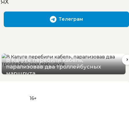
ТЯХ
Телеграм
В Калуге перебили кабель,
парализовав два троллейбусных
маршрута
06/08/2026 16:06
16+