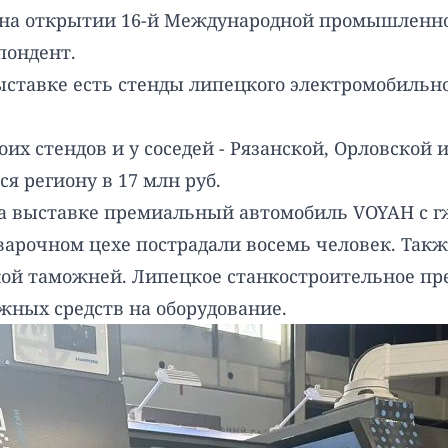
нд на открытии 16-й Международной промышлен
пондент.
ставке есть стенды липецкого электромобильног
их стендов и у соседей - Рязанской, Орловской и
я региону в 17 млн руб.
а выставке премиальный автомобиль VOYAH с гж
сварочном цехе
пострадали
восемь человек. Также
ской таможней. Липецкое станкостроительное п
ежных средств на оборудование.