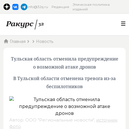
Этическая политика
info@32q.ru
Редакция
изданий
Главная
Новость
Тульская область отменила предупреждение
о возможной атаке дронов
В Тульской области отменена тревога из-за
беспилотников
Автор: ООО "Региональные новости",
источник
фото
.