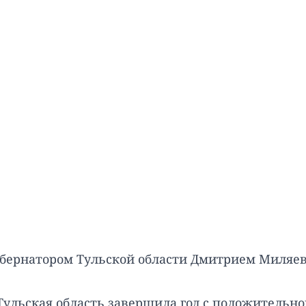
убернатором Тульской области Дмитрием Миляев
у Тульская область завершила год с положитель