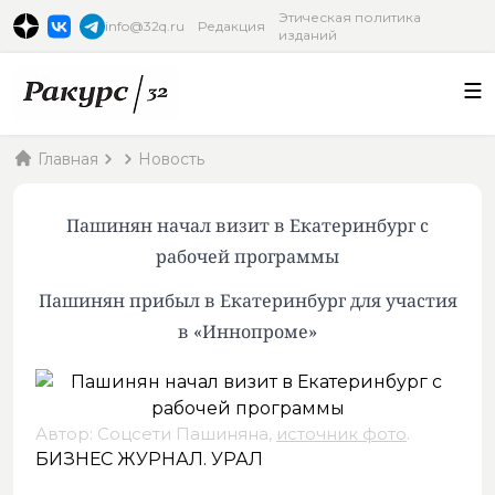
Этическая политика
info@32q.ru
Редакция
изданий
Главная
Новость
Пашинян начал визит в Екатеринбург с
рабочей программы
Пашинян прибыл в Екатеринбург для участия
в «Иннопроме»
Автор: Соцсети Пашиняна,
источник фото
.
БИЗНЕС ЖУРНАЛ. УРАЛ