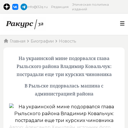
Этическая политика
info@32q.ru
Редакция
изданий
Главная
Биографии
Новость
На украинской мине подорвался глава
Рыльского района Владимир Ковальчук:
пострадали еще три курских чиновника
В Рыльске подорвалась машина с
администрацией района
Автор: Александр Хинштейн,
источник фото
.