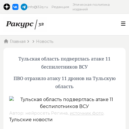
Этическая политика
info@32q.ru
Редакция
изданий
Главная
Новость
Тульская область подверглась атаке 11
беспилотников ВСУ
ПВО отразило атаку 11 дронов на Тульскую
область
Автор: нейросеть Регина,
источник фото
.
Тульские новости