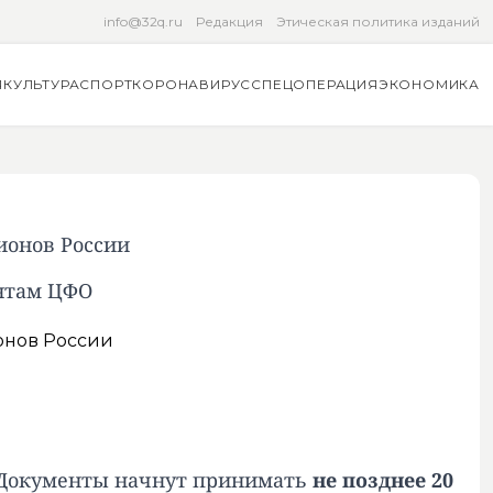
info@32q.ru
Редакция
Этическая политика изданий
Я
КУЛЬТУРА
СПОРТ
КОРОНАВИРУС
СПЕЦОПЕРАЦИЯ
ЭКОНОМИКА
ионов России
ентам ЦФО
. Документы начнут принимать
не позднее 20