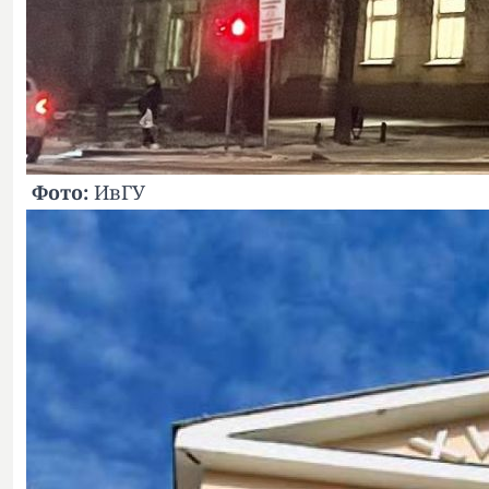
Фото:
ИвГУ