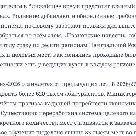
родителям в ближайшее время предстоит главный
роках. Волнение добавляют и обновлённые треб
 приёма, по‑новому работают правила для выпу
браться во всём этом, «Ивановские новости» с
году сразу по десяти регионам Центральной Ро
ых и целевых мест, как менялись проходные бал
нности есть у ведущих вузов в каждом регионе
‑2026 отличается от предыдущих лет. В 2026/2
овать более 620 тысяч абитуриентов. Министер
чётом прогноза кадровой потребности экономи
Существенно переработана система целевого наб
нкретного количества мест с привязкой к заказч
ое обучение выделено свыше 83 тысяч мест во в