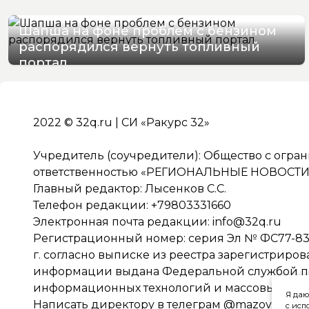
Шапша на фоне проблем с бензином
распорядился вернуть топливный
портал
07/08/2026 13:07
2022 © 32q.ru | СИ «Ракурс 32»
Учредитель (соучредители): Общество с огра
ответственностью «РЕГИОНАЛЬНЫЕ НОВОСТИ» 
Главный редактор: Лысенков С.С.
Телефон редакции: +79803331660
Электронная почта редакции:
info@32q.ru
Регистрационный номер: серия Эл № ФС77-838
г. согласно выписке из реестра зарегистриро
информации выдана Федеральной службой по 
информационных технологий и массовых ко
Я даю
Написать директору в телеграм
@mazov
с исп