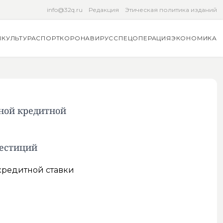
info@32q.ru
Редакция
Этическая политика изданий
Я
КУЛЬТУРА
СПОРТ
КОРОНАВИРУС
СПЕЦОПЕРАЦИЯ
ЭКОНОМИКА
ной кредитной
вестиций