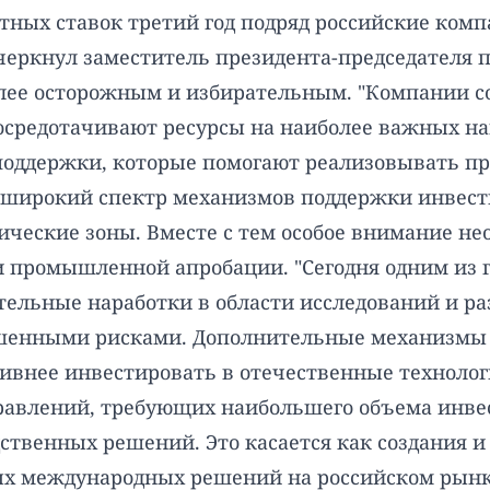
тных ставок третий год подряд российские ком
черкнул заместитель президента-председателя п
олее осторожным и избирательным. "Компании со
средотачивают ресурсы на наиболее важных нап
оддержки, которые помогают реализовывать пр
т широкий спектр механизмов поддержки инвест
ческие зоны. Вместе с тем особое внимание не
 и промышленной апробации. "Сегодня одним из 
тельные наработки в области исследований и ра
шенными рисками. Дополнительные механизмы 
ивнее инвестировать в отечественные технолог
правлений, требующих наибольшего объема инве
ственных решений. Это касается как создания 
ых международных решений на российском рынк