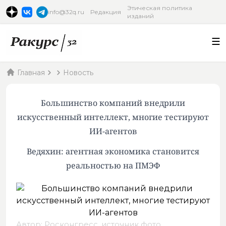
Этическая политика
info@32q.ru
Редакция
изданий
Главная
Новость
Большинство компаний внедрили
искусственный интеллект, многие тестируют
ИИ-агентов
Ведяхин: агентная экономика становится
реальностью на ПМЭФ
Автор: Росконгресс,
источник фото
.