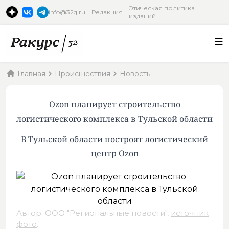
Этическая политика
info@32q.ru
Редакция
изданий
Главная
Происшествия
Новость
Ozon планирует строительство
логистического комплекса в Тульской области
В Тульской области построят логистический
центр Ozon
Автор: ООО "Региональные новости",
источник
фото
.