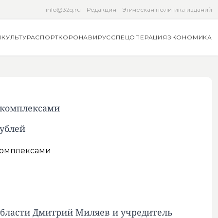
info@32q.ru
Редакция
Этическая политика изданий
Я
КУЛЬТУРА
СПОРТ
КОРОНАВИРУС
СПЕЦОПЕРАЦИЯ
ЭКОНОМИКА
 комплексами
рублей
 области Дмитрий Миляев и учредитель