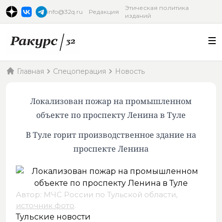
Этическая политика
info@32q.ru
Редакция
изданий
Главная
Спецоперация
Новость
Локализован пожар на промышленном
объекте по проспекту Ленина в Туле
В Туле горит производственное здание на
проспекте Ленина
Автор: МЧС России по Тульской области,
источник фото
.
Тульские новости