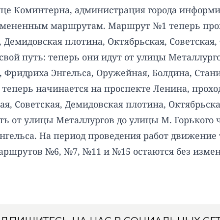
це Коминтерна, администрация города информир
змененным маршрутам. Маршрут №1 теперь прох
, Демидовская плотина, Октябрьская, Советская,
вой путь: теперь они идут от улицы Металлурго
 Фридриха Энгельса, Оружейная, Болдина, Станис
теперь начинается на проспекте Ленина, проход
ая, Советская, Демидовская плотина, Октябрьска
ь от улицы Металлургов до улицы М. Горького 
Энгельса. На период проведения работ движени
ршрутов №6, №7, №11 и №15 остаются без изме