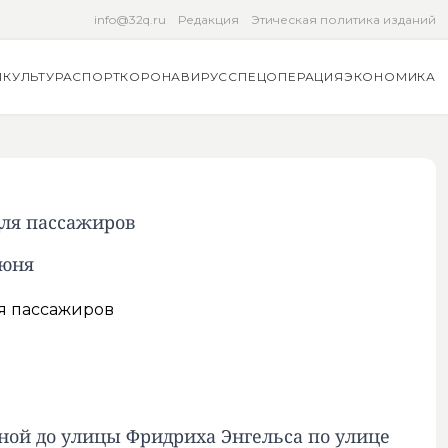
info@32q.ru
Редакция
Этическая политика изданий
Я
КУЛЬТУРА
СПОРТ
КОРОНАВИРУС
СПЕЦОПЕРАЦИЯ
ЭКОНОМИКА
для пассажиров
июня
ной до улицы Фридриха Энгельса по улице