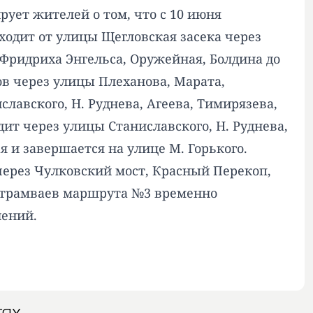
ует жителей о том, что с 10 июня
одит от улицы Щегловская засека через
 Фридриха Энгельса, Оружейная, Болдина до
в через улицы Плеханова, Марата,
лавского, Н. Руднева, Агеева, Тимирязева,
ит через улицы Станиславского, Н. Руднева,
я и завершается на улице М. Горького.
через Чулковский мост, Красный Перекоп,
е трамваев маршрута №3 временно
нений.