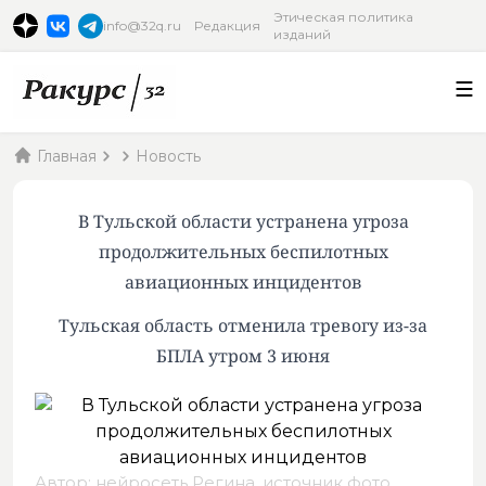
Этическая политика
info@32q.ru
Редакция
изданий
Главная
Новость
В Тульской области устранена угроза
продолжительных беспилотных
авиационных инцидентов
Тульская область отменила тревогу из-за
БПЛА утром 3 июня
Автор: нейросеть Регина,
источник фото
.