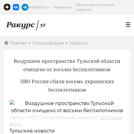
Этическая политика
info@32q.ru
Редакция
изданий
Главная
Спецоперация
Новость
Воздушное пространство Тульской области
очищено от восьми беспилотников
ПВО России сбили восемь украинских
беспилотников
Автор: ООО "Региональные новости",
источник
фото
.
Тульские новости