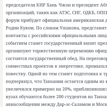
председателя КНР Хань Чжэн и президент Аб
организаций, таких как АТЭС, СНГ, ОДКБ, ОП
форум прибудет официальная американская д
Родни Куком. По словам Ушакова, представит
контакты с российскими официальными лица
событием станет государственный визит през
организуют торжественную церемонию официа
состоится государственный обед. На перегов
совместных проектов в энергетике, промышл
повестку. Одной из тем станет подготовка к 
подчеркнул, что Танзания остается одним из
увеличился примерно на 20%, приблизившись 
вузах обучаются более 200 студентов из Тан
авиасообщения между Дар-эс-Саламом и Москв