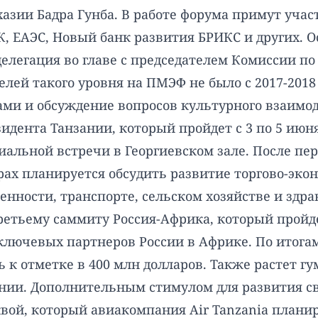
хазии Бадра Гунба. В работе форума примут уча
ЕК, ЕАЭС, Новый банк развития БРИКС и других.
елегация во главе с председателем Комиссии 
елей такого уровня на ПМЭФ не было с 2017-2018
ми и обсуждение вопросов культурного взаим
идента Танзании, который пройдет с 3 по 5 июн
льной встречи в Георгиевском зале. После пер
орах планируется обсудить развитие торгово-эк
енности, транспорте, сельском хозяйстве и здр
третьему саммиту Россия-Африка, который пройд
 ключевых партнеров России в Африке. По итогам
к отметке в 400 млн долларов. Также растет гу
зании. Дополнительным стимулом для развития с
ой, который авиакомпания Air Tanzania планир