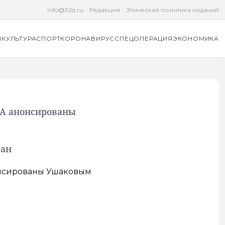
info@32q.ru
Редакция
Этическая политика изданий
Я
КУЛЬТУРА
СПОРТ
КОРОНАВИРУС
СПЕЦОПЕРАЦИЯ
ЭКОНОМИКА
ША анонсированы
ран