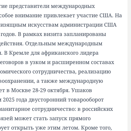
стие представители международных
 Особое внимание привлекает участие США. На
по изящным искусствам администрации США
 годов. В рамках визита запланированы
одействия. Отдельным международным
я. В Кремле для африканского лидера
еговоров в узком и расширенном составах
ономического сотрудничества, реализацию
авоохранении, а также международную
ет в Москве 28-29 октября. Ушаков
 2025 года двусторонний товарооборот
манитарное сотрудничество: в российских
вязей может стать запуск прямого
ует открыть уже этим летом. Кроме того,