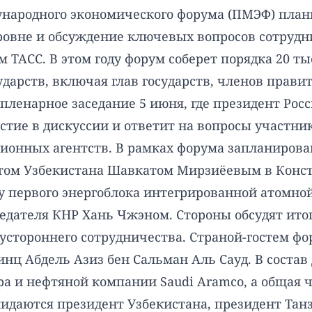
ународного экономического форума (ПМЭФ) план
ровне и обсуждение ключевых вопросов сотрудн
ТАСС. В этом году форум соберет порядка 20 тыс
сударств, включая глав государств, членов пра
пленарное заседание 5 июня, где президент Ро
тие в дискуссии и ответит на вопросы участнико
онных агентств. В рамках форума запланирова
том Узбекистана Шавкатом Мирзиёевым в Конста
у первого энергоблока интегрированной атомной
едателя КНР Хань Чжэном. Стороны обсудят ито
стороннего сотрудничества. Страной-гостем фор
нц Абдель Азиз бен Сальман Аль Сауд. В состав
а и нефтяной компании Saudi Aramco, а общая ч
идаются президент Узбекистана, президент Тан