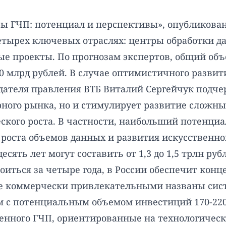
ры ГЧП: потенциал и перспективы», опубликов
етырех ключевых отраслях: центры обработки да
 проекты. По прогнозам экспертов, общий объе
800 млрд рублей. В случае оптимистичного разви
дателя правления ВТБ Виталий Сергейчук подче
ного рынка, но и стимулирует развитие сложны
кого роста. В частности, наибольший потенциа
о роста объемов данных и развития искусственн
ять лет могут составить от 1,3 до 1,5 трлн ру
оиться за четыре года, в России обеспечит кон
ее коммерчески привлекательными названы сис
 с потенциальным объемом инвестиций 170-220 
ного ГЧП, ориентированные на технологически