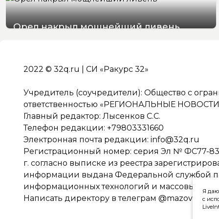
Орел накрыл мощнейший ливень
07/08/2026 19:29
2022 © 32q.ru | СИ «Ракурс 32»
Учредитель (соучредители): Общество с огра
ответственностью «РЕГИОНАЛЬНЫЕ НОВОСТИ» 
Главный редактор: Лысенков С.С.
Телефон редакции: +79803331660
Электронная почта редакции:
info@32q.ru
Регистрационный номер: серия Эл № ФС77-838
г. согласно выписке из реестра зарегистриро
информации выдана Федеральной службой по 
информационных технологий и массовых ко
Я даю
Написать директору в телеграм
@mazov
с исп
LiveIn