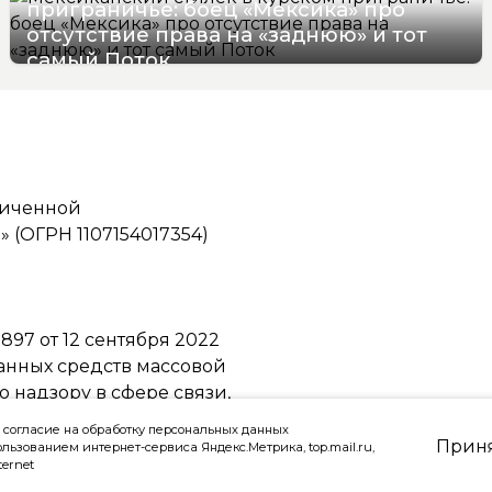
приграничье: боец «Мексика» про
отсутствие права на «заднюю» и тот
самый Поток
07/08/2026 16:57
ниченной
(ОГРН 1107154017354)
97 от 12 сентября 2022
ванных средств массовой
надзору в сфере связи,
ммуникаций
 согласие на обработку персональных данных
Прин
ользованием интернет-сервиса Яндекс.Метрика, top.mail.ru,
ternet