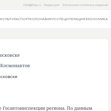
info@32q.ru
Редакция
Этическая политика изданий
Я
КУЛЬТУРА
СПОРТ
КОРОНАВИРУС
СПЕЦОПЕРАЦИЯ
ЭКОНОМИКА
осковске
е Космонавтов
е Госавтоинспекции региона. По данным