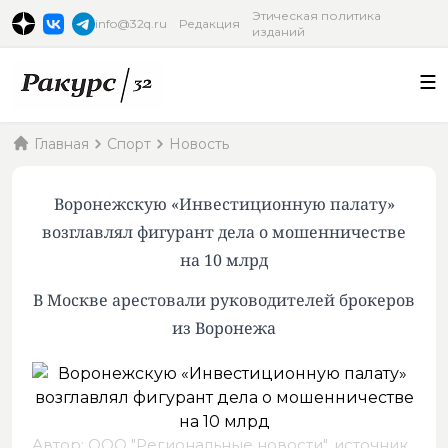
Этическая политика
info@32q.ru
Редакция
изданий
Главная
Спорт
Новость
Воронежскую «Инвестиционную палату»
возглавлял фигурант дела о мошенничестве
на 10 млрд
В Москве арестовали руководителей брокеров
из Воронежа
Автор: ООО "Региональные новости",
источник