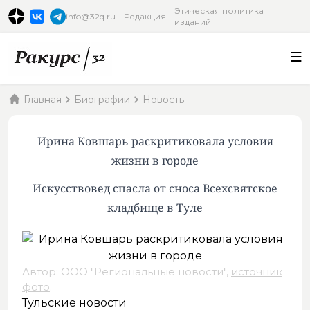
Этическая политика
info@32q.ru
Редакция
изданий
Главная
Биографии
Новость
Ирина Ковшарь раскритиковала условия
жизни в городе
Искусствовед спасла от сноса Всехсвятское
кладбище в Туле
Автор: ООО "Региональные новости",
источник
фото
.
Тульские новости