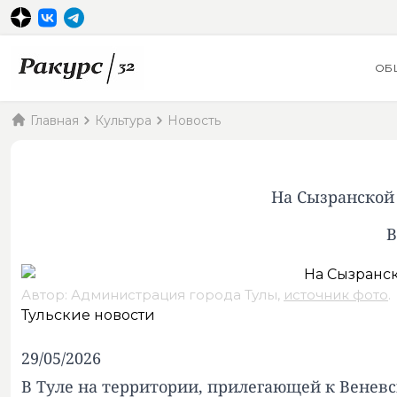
ОБ
Главная
Культура
Новость
На Сызранской 
В
Автор: Администрация города Тулы,
источник фото
.
Тульские новости
29/05/2026
В Туле на территории, прилегающей к Венев