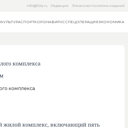
info@32q.ru
Редакция
Этическая политика изданий
Я
КУЛЬТУРА
СПОРТ
КОРОНАВИРУС
СПЕЦОПЕРАЦИЯ
ЭКОНОМИКА
илого комплекса
ом
вый жилой комплекс, включающий пять