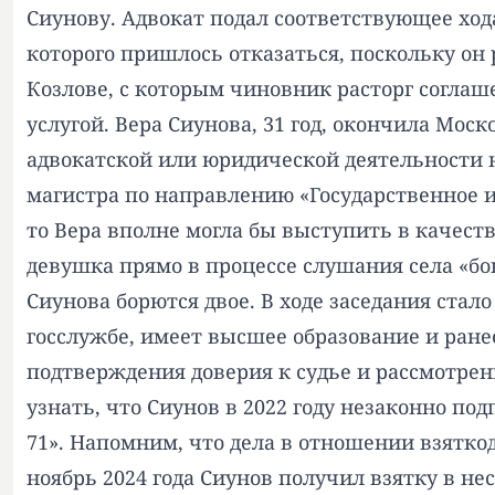
Сиунову. Адвокат подал соответствующее хода
которого пришлось отказаться, поскольку он р
Козлове, с которым чиновник расторг соглаш
услугой. Вера Сиунова, 31 год, окончила Мо
адвокатской или юридической деятельности 
магистра по направлению «Государственное и
то Вера вполне могла бы выступить в качест
девушка прямо в процессе слушания села «бок
Сиунова борются двое. В ходе заседания стал
госслужбе, имеет высшее образование и ране
подтверждения доверия к судье и рассмотрен
узнать, что Сиунов в 2022 году незаконно по
71». Напомним, что дела в отношении взяткод
ноябрь 2024 года Сиунов получил взятку в не