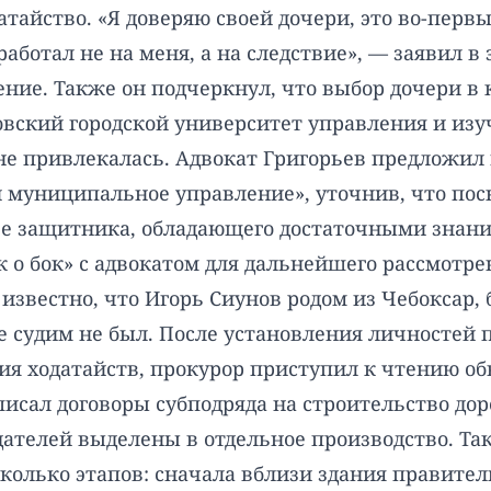
тайство. «Я доверяю своей дочери, это во-первых
аботал не на меня, а на следствие», — заявил в 
ение. Также он подчеркнул, что выбор дочери в
сковский городской университет управления и из
не привлекалась. Адвокат Григорьев предложил
 муниципальное управление», уточнив, что пос
ве защитника, обладающего достаточными знани
 о бок» с адвокатом для дальнейшего рассмотрен
о известно, что Игорь Сиунов родом из Чебоксар,
е судим не был. После установления личностей
ия ходатайств, прокурор приступил к чтению об
дписал договоры субподряда на строительство до
ателей выделены в отдельное производство. Так,
сколько этапов: сначала вблизи здания правитель