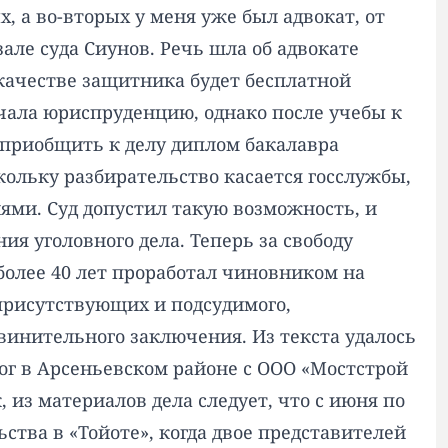
, а во-вторых у меня уже был адвокат, от
зале суда Сиунов. Речь шла об адвокате
 качестве защитника будет бесплатной
учала юриспруденцию, однако после учебы к
 приобщить к делу диплом бакалавра
кольку разбирательство касается госслужбы,
ями. Суд допустил такую возможность, и
ия уголовного дела. Теперь за свободу
 более 40 лет проработал чиновником на
 присутствующих и подсудимого,
винительного заключения. Из текста удалось
рог в Арсеньевском районе с ООО «Мостстрой
 из материалов дела следует, что с июня по
ства в «Тойоте», когда двое представителей