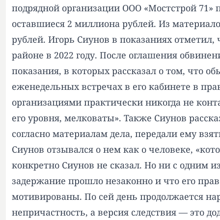
подрядной организации ООО «Мостстрой 71» п
оставшиеся 2 миллиона рублей. Из материалов 
рублей. Игорь Сиунов в показаниях отметил,
районе в 2022 году. После оглашения обвинен
показания, в которых рассказал о том, что об
еженедельных встречах в его кабинете в пр
организациями практически никогда не контак
его уровня, мелковаты». Также Сиунов расска
согласно материалам дела, передали ему взятк
Сиунов отзывался о нем как о человеке, «кот
конкретно Сиунов не сказал. Но ни с одним и
задержание прошло незаконно и что его прав
мотивированы. По сей день продолжается н
непричастность, а версия следствия — это до