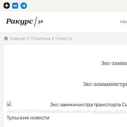
ОБ
Главная
Политика
Новость
Экс-замми
Экс-замминистра
Автор: ООО "Региональные новости",
источник фото
.
Тульские новости