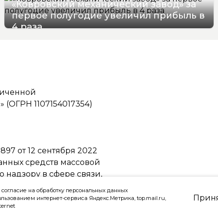
«Ковровский механический завод» за
первое полугодие увеличил прибыль в
4 раза
08/08/2026 09:17
ниченной
(ОГРН 1107154017354)
97 от 12 сентября 2022
ванных средств массовой
надзору в сфере связи,
ммуникаций
 согласие на обработку персональных данных
Прин
ользованием интернет-сервиса Яндекс.Метрика, top.mail.ru,
ternet