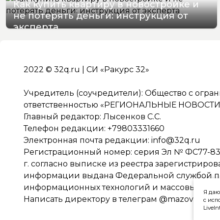
Как купить квартиру в новостройке и
не потерять деньги: инструкция от
эксперта
08/08/2026 10:06
2022 © 32q.ru | СИ «Ракурс 32»
Учредитель (соучредители): Общество с огра
ответственностью «РЕГИОНАЛЬНЫЕ НОВОСТИ» 
Главный редактор: Лысенков С.С.
Телефон редакции: +79803331660
Электронная почта редакции:
info@32q.ru
Регистрационный номер: серия Эл № ФС77-838
г. согласно выписке из реестра зарегистриро
информации выдана Федеральной службой по 
информационных технологий и массовых ко
Я даю
Написать директору в телеграм
@mazov
с исп
LiveIn