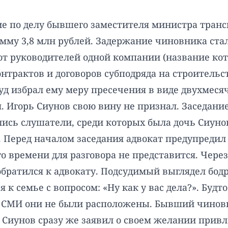
ние по делу бывшего заместителя министра транс
мму 3,8 млн рублей. Задержание чиновника стал
от руководителей одной компании (название кото
нтрактов и договоров субподряда на строительст
суд избрал ему меру пресечения в виде двухмеся
. Игорь Сиунов свою вину не признал. Заседание
лись слушатели, среди которых была дочь Сиуно
. Перед началом заседания адвокат предупредил
о времени для разговора не представится. Через 
обратился к адвокату. Подсудимый выглядел бод
к семье с вопросом: «Ну как у вас дела?». Будто
м СМИ они не были расположены. Бывший чиновн
. Сиунов сразу же заявил о своем желании прив