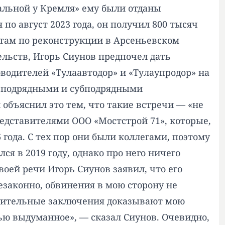
кальной у Кремля» ему были отданы
 по август 2023 года, он получил 800 тысяч
ботам по реконструкции в Арсеньевском
ельств, Игорь Сиунов предпочел дать
ководителей «Тулаавтодор» и «Тулаупродор» на
 с подрядными и субподрядными
 объяснил это тем, что такие встречи — «не
редставителями ООО «Мостстрой 71», которые,
 года. С тех пор они были коллегами, поэтому
ся в 2019 году, однако про него ничего
воей речи Игорь Сиунов заявил, что его
езаконно, обвинения в мою сторону не
инительные заключения доказывают мою
тью выдуманное», — сказал Сиунов. Очевидно,