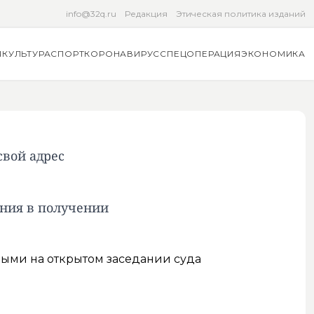
info@32q.ru
Редакция
Этическая политика изданий
Я
КУЛЬТУРА
СПОРТ
КОРОНАВИРУС
СПЕЦОПЕРАЦИЯ
ЭКОНОМИКА
свой адрес
ения в получении