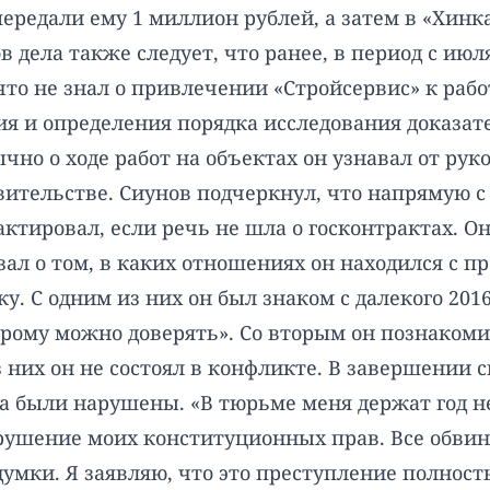
ередали ему 1 миллион рублей, а затем в «Хин
дела также следует, что ранее, в период с июля
 что не знал о привлечении «Стройсервис» к ра
ия и определения порядка исследования доказат
ычно о ходе работ на объектах он узнавал от ру
авительстве. Сиунов подчеркнул, что напрямую
тировал, если речь не шла о госконтрактах. Он
зал о том, в каких отношениях он находился с п
у. С одним из них он был знаком с далекого 2016
орому можно доверять». Со вторым он познакомил
з них он не состоял в конфликте. В завершении с
а были нарушены. «В тюрьме меня держат год н
арушение моих конституционных прав. Все обв
думки. Я заявляю, что это преступление полнос