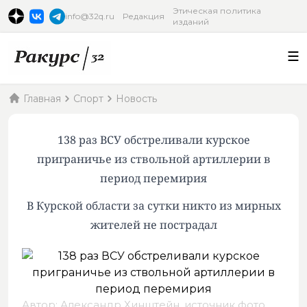
Этическая политика
info@32q.ru
Редакция
изданий
Главная
Спорт
Новость
138 раз ВСУ обстреливали курское
приграничье из ствольной артиллерии в
период перемирия
В Курской области за сутки никто из мирных
жителей не пострадал
Автор: Александр Хинштейн,
источник фото
.