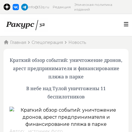
Этическая политика
info@32q.ru
Редакция
изданий
Главная
Спецоперация
Новость
Краткий обзор событий: уничтожение дронов,
арест предпринимателя и финансирование
пляжа в парке
В небе над Тулой уничтожены 11
беспилотников
Автор: ,
источник фото
.