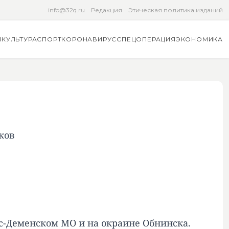
info@32q.ru
Редакция
Этическая политика изданий
Я
КУЛЬТУРА
СПОРТ
КОРОНАВИРУС
СПЕЦОПЕРАЦИЯ
ЭКОНОМИКА
ков
с-Деменском МО и на окраине Обнинска.