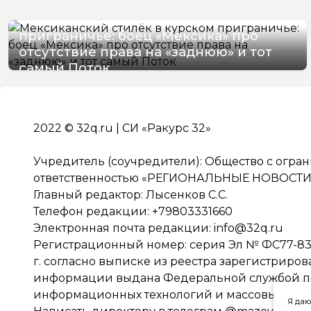
Мексиканский стилёк в курском
приграничье: боец «Мексика» про
отсутствие права на «заднюю» и тот
самый Поток
07/08/2026 16:57
2022 © 32q.ru | СИ «Ракурс 32»
Учредитель (соучредители): Общество с огра
ответственностью «РЕГИОНАЛЬНЫЕ НОВОСТИ» 
Главный редактор: Лысенков С.С.
Телефон редакции: +79803331660
Электронная почта редакции:
info@32q.ru
Регистрационный номер: серия Эл № ФС77-838
г. согласно выписке из реестра зарегистриро
информации выдана Федеральной службой по 
информационных технологий и массовых ко
Я даю