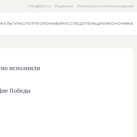
info@32q.ru
Редакция
Этическая политика изданий
Я
КУЛЬТУРА
СПОРТ
КОРОНАВИРУС
СПЕЦОПЕРАЦИЯ
ЭКОНОМИКА
тно исполнили
Дне Победы