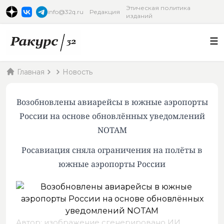
Этическая политика
info@32q.ru
Редакция
изданий
Главная
Новость
Возобновлены авиарейсы в южные аэропорты
России на основе обновлённых уведомлений
NOTAM
Росавиация сняла ограничения на полёты в
южные аэропорты России
Автор: изображение сгенерировано ИИ,